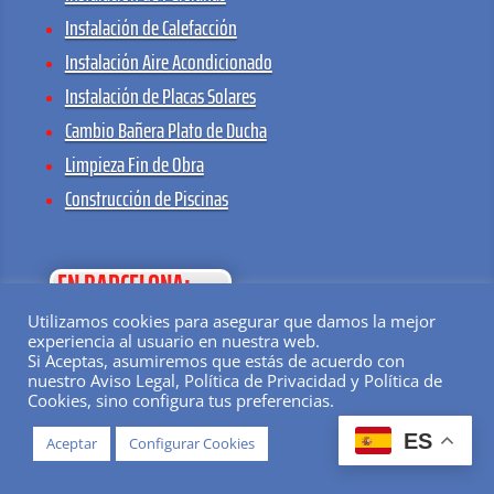
Instalación de Calefacción
Instalación Aire Acondicionado
Instalación de Placas Solares
Cambio Bañera Plato de Ducha
Limpieza Fin de Obra
Construcción de Piscinas
EN BARCELONA:
Utilizamos cookies para asegurar que damos la mejor
Reformas Barcelona Eixample
experiencia al usuario en nuestra web.
Si Aceptas, asumiremos que estás de acuerdo con
Reformas Barcelona Diagonal
nuestro Aviso Legal, Política de Privacidad y Política de
Reformas Barcelona Gracia
Cookies, sino configura tus preferencias.
Reformas Barcelona Ciutat Vella
ES
Aceptar
Configurar Cookies
Reformas Barcelona Nou Barris