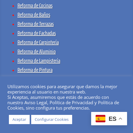
Reforma de Cocinas
Reforma de Baños
Reforma de Terrazas
Reforma de Fachadas
Reforma de Carpintería
Reforma de Aluminio
Reforma de Lampistería
Reforma de Pintura
Reforma de Pisos
Utilizamos cookies para asegurar que damos la mejor
Reforma de Oficinas
experiencia al usuario en nuestra web.
Reforma de Locales
Si Aceptas, asumiremos que estás de acuerdo con
nuestro Aviso Legal, Política de Privacidad y Política de
Reforma de Hoteles
Cookies, sino configura tus preferencias.
Reforma de Comunidades
ES
Aceptar
Configurar Cookies
Servicios de Herrería