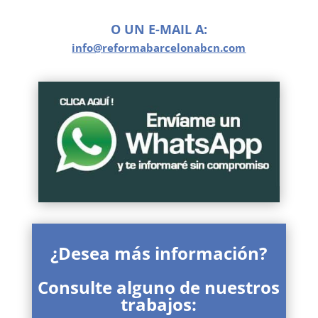
O UN E-MAIL A:
info@reformabarcelonabcn.com
¿Desea más información?
Consulte alguno de nuestros
trabajos: