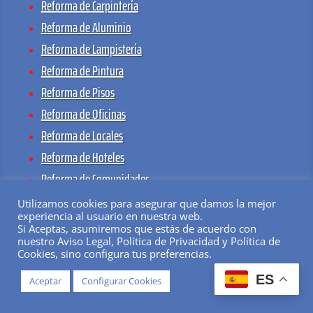
Reforma de Carpintería
Reforma de Aluminio
Reforma de Lampistería
Reforma de Pintura
Reforma de Pisos
Reforma de Oficinas
Reforma de Locales
Reforma de Hoteles
Reforma de Comunidades
Servicios de Herrería
Utilizamos cookies para asegurar que damos la mejor
experiencia al usuario en nuestra web.
Si Aceptas, asumiremos que estás de acuerdo con
nuestro Aviso Legal, Política de Privacidad y Política de
ESPECIALIZADOS EN:
Cookies, sino configura tus preferencias.
ES
Aceptar
Configurar Cookies
Reforma de Parkings
Reformas de Fontanería