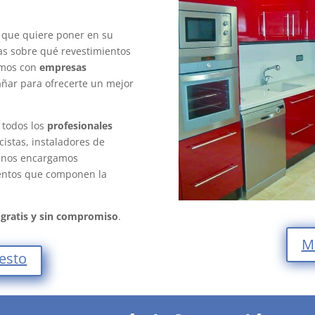
io que quiere poner en su
das sobre qué revestimientos
tamos con
empresas
ñar para ofrecerte un mejor
todos los
profesionales
cistas, instaladores de
n nos encargamos
mentos que componen la
a
gratis y sin compromiso
.
M
uesto