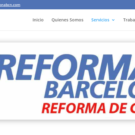
lonabcn.com
Inicio
Quienes Somos
Servicios
Traba