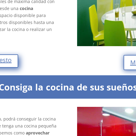
ales de máxima calidad con
desde una
cocina
espacio disponible para
ros disponibles hasta una
ar la cocina o realizar un
uesto
M
¡Consiga la cocina de sus sueños
, podrá conseguir la cocina
e tenga una cocina pequeña
sabemos como
aprovechar