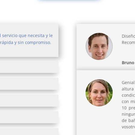
 servicio que necesita y le
Diseño
Recom
rápida y sin compromiso.
Bruno 
Genial
altura
condi
con m
10 pr
ningu
de ba
vosotr