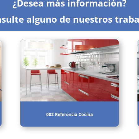
¿Desea más información?
sulte alguno de nuestros traba
002 Referencia Cocina