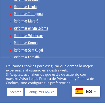
Reformas Lleida
Reformas Tarragona
Reformas Mataró
Reformas en Sta Coloma
Reformas Viladecans
Reformas Girona
Reformas Sant Cugat
Reformas Cornellà
Reformas Sant Boi
Utilizamos cookies para asegurar que damos la mejor
experiencia al usuario en nuestra web.
Reformas Rubí
Si Aceptas, asumiremos que estás de acuerdo con
Reformas Manresa
nuestro Aviso Legal, Política de Privacidad y Política de
Cookies, sino configura tus preferencias.
Reformas en Vilanova
ES
Aceptar
Configurar Cookies