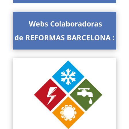
Webs Colaboradoras
de REFORMAS BARCELONA :