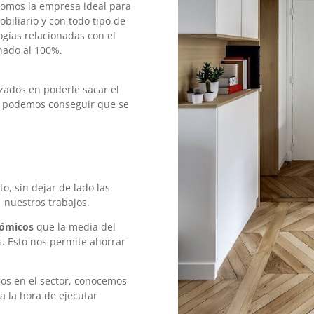
 somos la empresa ideal para
biliario y con todo tipo de
ogías relacionadas con el
chado al 100%.
reformas pisos
ados en poderle sacar el
a podemos conseguir que se
isos barcelona/span>
, sin dejar de lado las
 nuestros trabajos.
ómicos
que la media del
s. Esto nos permite ahorrar
ormas pisos barcelona/span>
ños en el sector, conocemos
a la hora de ejecutar