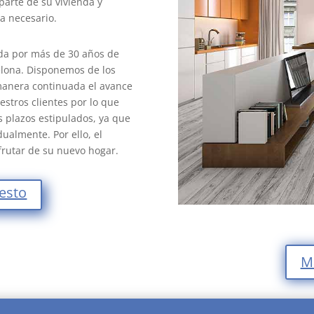
arte de su vivienda y
era necesario.
os barcelona/span>
ada por más de 30 años de
elona. Disponemos de los
manera continuada el avance
stros clientes por lo que
s plazos estipulados, ya que
ualmente. Por ello, el
frutar de su nuevo hogar.
uesto
M