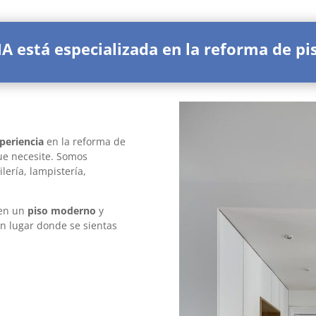
stá especializada en la reforma de piso
rmas pisos
periencia
en la reforma de
ue necesite. Somos
lería, lampistería,
 pisos barcelona/span>
 en un
piso moderno
y
n lugar donde se sientas
ormas pisos