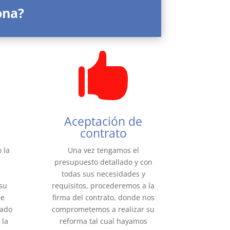
ona?

Aceptación de
contrato
 la
Una vez tengamos el
presupuesto detallado y con
n
todas sus necesidades y
su
requisitos, procederemos a la
de
firma del contrato, donde nos
rado
comprometemos a realizar su
 la
reforma tal cual hayamos