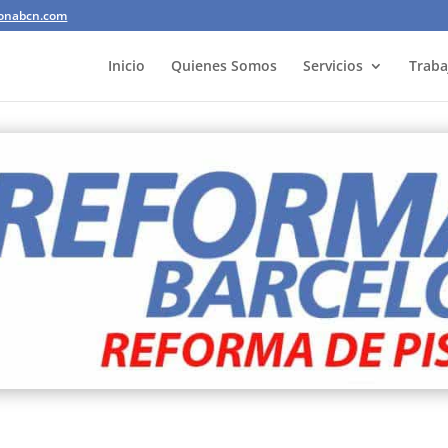
lonabcn.com
Inicio
Quienes Somos
Servicios
Traba