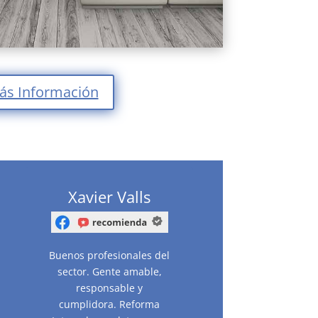
ás Información
Xavier Valls
Buenos profesionales del
sector. Gente amable,
responsable y
cumplidora. Reforma