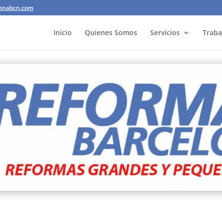
lonabcn.com
Inicio
Quienes Somos
Servicios
Traba