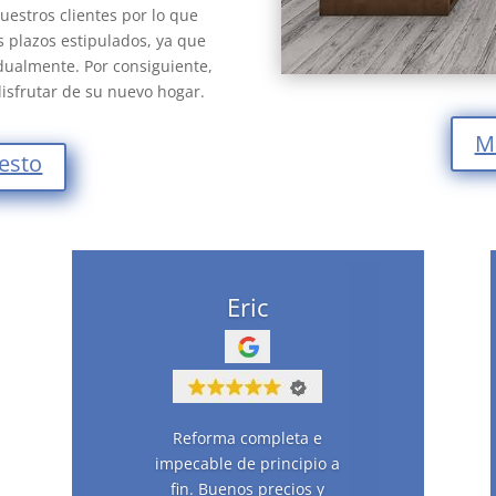
estros clientes por lo que
s plazos estipulados, ya que
dualmente. Por consiguiente,
isfrutar de su nuevo hogar.
M
uesto
Eric
Reforma completa e
impecable de principio a
fin. Buenos precios y