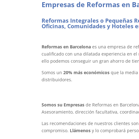
Empresas de Reformas en B
reformas en barcelona
Reformas Integrales o Pequeñas R
Oficinas, Comunidades y Hoteles e
reformas en barcelona
Reformas en Barcelona
es una empresa de re
cualificado con una dilatada experiencia en e
ello podemos conseguir un gran ahorro de tie
Somos un
20% más económicos
que la media 
distribuidores.
empresas de reformas en barc
Somos su Empresas
de Reformas en Barcelona
Asesoramiento, dirección facultativa, coordina
Las recomendaciones de nuestros clientes son 
compromiso.
Llámenos
y lo comprobará pers